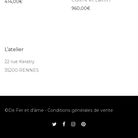
414,00
€
960,00
€
L’atelier
22 rue Keratry
35200 RENNES
©De Fer et d'âme •
Conditions générales de vente